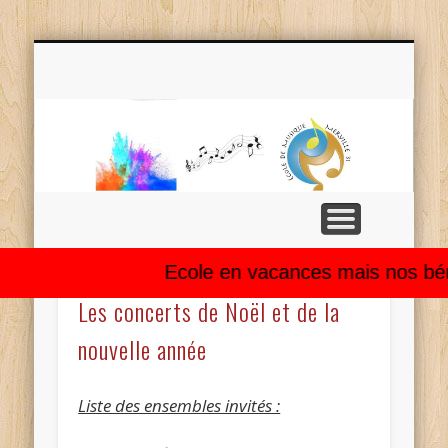
INFORMATIONS PRATIQUES
L’ASSOCIATION
VIE DE L’ÉCOLE
L’ORCHESTRE
LA CHORALE
LES COURS
ARCHIVES
À LA UNE
Éc
mu
Ga
F
Ecole en vacances mais nos béné
Les concerts de Noël et de la
Me
nouvelle année
Liste des ensembles invités :