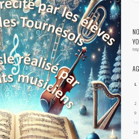
NO
Y
htt
A
L
2
9
16
23