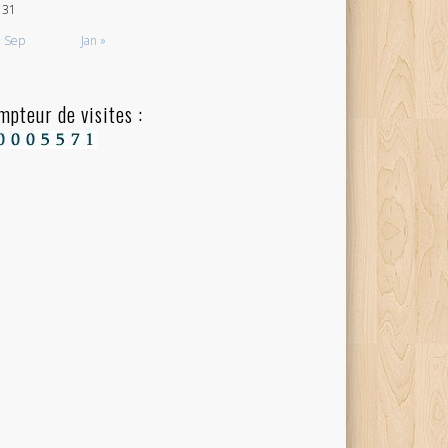
31
« Sep
Jan »
mpteur de visites :