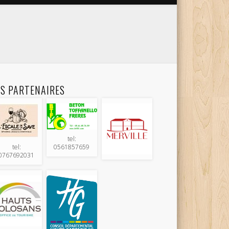
S PARTENAIRES
tel:
0561857659
tel:
0767692031