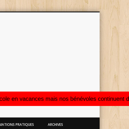
 de musique Gabriel Fauré de
lle (31)
acances mais nos bénévoles continuent de répondr
MATIONS PRATIQUES
ARCHIVES