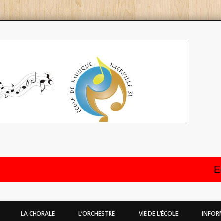
École
Mervi
Ecole en v
LA CHORALE
L’ORCHESTRE
VIE DE L’ÉCOLE
INFOR