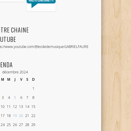
TRE CHAINE
OUTUBE
ps://www.youtube.com/@ecoledemusiqueGABRIELFAURE
GENDA
décembre 2024
M
M
J
V
S
D
1
3
4
5
6
7
8
10
11
12
13
14
15
17
18
19
20
21
22
24
25
26
27
28
29